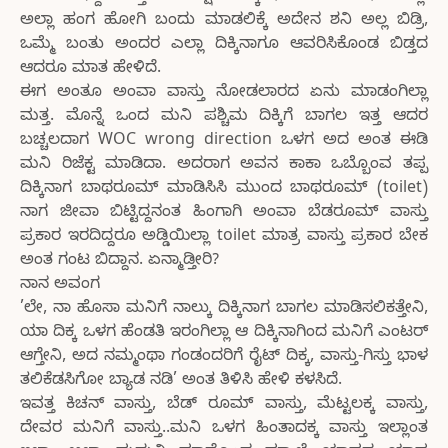
ಅಲ್ಲಾ ಹಂಗ ಹೋಗಿ ಬಂದು ಮಾಡಲಿಕ್ಕೆ ಅದೇನ ಶನಿ ಅಲ್ಲ ಬಿಡ್ರಿ,
ಒಮ್ಮೆ ಬಂತು ಅಂದರ ಎಲ್ಲಾ ದಿಕ್ಕಿನಾಗೂ ಆವರಿಸಿಕೊಂಡ ಬಿಡ್ತದ
ಆದರೂ ಮಾತ ಹೇಳಿದೆ.
ಈಗ ಅಂತೂ ಅಂವಾ ವಾಸ್ತು ನೋಡಲಾರದ ಏನು ಮಾಡಂಗಿಲ್ಲಾ
ಮತ್ತ. ಮೊನ್ನೆ ಒಂದ ಮನಿ ಪಶ್ಚಿಮ ದಿಕ್ಕಿಗೆ ಬಾಗಲ ಇತ್ತ ಆದರ
ಬಚ್ಚಲದಾಗ WOC wrong direction ಒಳಗ ಅದ ಅಂತ ಈಡಿ
ಮನಿ ರಿಜೆಕ್ಟ ಮಾಡಿದಾ. ಅದರಾಗ ಅವನ ಕಾಕಾ ಒಬ್ಬೊಂವ ತಪ್ಪ
ದಿಕ್ಕಿನಾಗ ಬಾಥರೂಮ್ ಮಾಡಿಸಿಸಿ ಮುಂದ ಬಾಥರೂಮ್ (toilet)
ನಾಗ ಜೀವಾ ಬಿಟ್ಟಿದ್ದನಂತ ಹಿಂಗಾಗಿ ಅಂವಾ ಬೆಡರೂಮ್ ವಾಸ್ತು
ಪ್ರಕಾರ ಇರದಿದ್ದರೂ ಅಡ್ಡಿಯಿಲ್ಲಾ toilet ಮಾತ್ರ ವಾಸ್ತು ಪ್ರಕಾರ ಬೇಕ
ಅಂತ ಗಂಟ ಬಿದ್ದಾನ. ಏನ್ಮಾಡ್ತೀರಿ?
ನಾನ ಅವಂಗ
’ಲೇ, ನಾ ಹೊಸಾ ಮನಿಗೆ ನಾಲ್ಕು ದಿಕ್ಕಿನಾಗ ಬಾಗಲ ಮಾಡಿಸಲಿಕತ್ತೇನಿ,
ಯಾ ದಿಕ್ಕ ಒಳಗ ಹೆಂಡತಿ ಇರಂಗಿಲ್ಲಾ ಆ ದಿಕ್ಕಿನಾಗಿಂದ ಮನಿಗೆ ಎಂಟರ್
ಆಗ್ತೇನಿ, ಅದ ನಮ್ಮಂಥಾ ಗಂಡಂದರಿಗೆ ರೈಟ್ ದಿಕ್ಕ, ವಾಸ್ತು-ಗಿಸ್ತು ಭಾಳ
ತಲಿಕೆಡಸಿಗೋ ಬ್ಯಾಡ ನಡಿ’ ಅಂತ ತಿಳಿಸಿ ಹೇಳಿ ಕಳಸಿದೆ.
ಇವತ್ತ ಕಿಚನ್ ವಾಸ್ತು, ಬೆಡ್ ರೂಮ್ ವಾಸ್ತು, ಮೆಟ್ಟಲಕ್ಕ ವಾಸ್ತು,
ದೇವರ ಮನಿಗೆ ವಾಸ್ತು..ಮನಿ ಒಳಗ ಹಿಂತಾದಕ್ಕ ವಾಸ್ತು ಇಲ್ಲಾಂತ