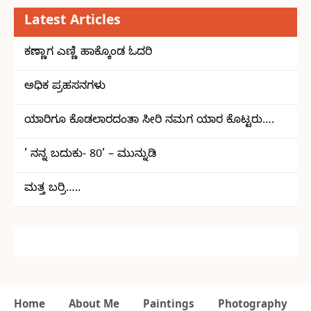
Latest Articles
ಕಣ್ಣಾಗ ಎಣ್ಣಿ ಹಾಕ್ಕೊಂಡ ಓದರಿ
ಅಧಿಕ ಪ್ರಹಸನಗಳು
ಯಾರಿಗೂ ಕೊಡಲಾರದಂತಾ ಸೀರಿ ನಮಗ ಯಾರ ಕೊಟ್ಟರು….
’ ನನ್ನ ಬದುಕು- 80’ – ಮುನ್ನುಡಿ
ಮತ್ತ ಬರ್ರಿ…..
Home
About Me
Paintings
Photography