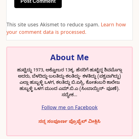
This site uses Akismet to reduce spam.
Learn how
your comment data is processed.
About Me
ಹುಟ್ಟಿದ್ದು 1973, ಅಕ್ಟೋಬರ 13ಕ್ಕ. ಹೆಸರಿಗೆ ಹುಟ್ಟಿದ್ದ ಶಿವಮೊಗ್ಗಾ
ಆದರು, ಬೆಳದಿದ್ದು-ಬಲತಿದ್ದು-ಕಲತಿದ್ದು- ಕಳತಿದ್ದು (ಪಕ್ವವಾಗಿದ್ದು)
ಎಲ್ಲಾ ಹುಬ್ಬಳ್ಳಿ ಒಳಗ, ಕಲತಿದ್ದು ಬಿ.ಏಸ್ಸಿ, ಕೋತಂಬರಿ ಕಾಲೇಜ
ಹುಬ್ಬಳ್ಳಿ ಒಳಗ ಮುಂದ ಎಮ್.ಬಿ.ಎ (ಸಿಂಬಾಯ್ಸಿಸ್- ಪೂಣೆ).
ಸದ್ಯೇಕ...
Follow me on Facebook
ನನ್ನ ಸಂಪೂರ್ಣ ಪ್ರೊಫೈಲ್ ವೀಕ್ಷಿಸಿ