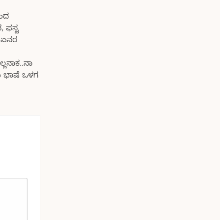
ಬಂದ
, ಫಸ್ಟ
ಿ ಏನರ
್ಲನಾಕ..ನಾ
ಡು ಭಾಷೆ ಒಳಗ