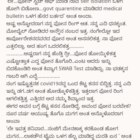
’ಲೇ…ಫೋನ್ ಸ್ವಿಚ್ ಆಫ್ ಮಾಡಿ ನಾವ self isolation ಒಳಗ
ಹೋಗಿ ಬಿಡೋಣ…govt quarentine ಮಾಡಿದರ medical
bulletin ಒಳಗ ಹೆಸರ ಬರ್ತದ’ ಅಂತ ಅಂದಾ.
ಅಷ್ಟ ಅನ್ನೋದರಾಗ ನನ್ನ ಫೋನ ರಿಂಗ್ ಆತ. ನನ್ನ ಎದಿ ಧಸಕ್ಕಂತ.
ಮೋಬೈಲ್ ನೋಡಿದರ ಅನ್ನೌನ ನಂಬರ ಇತ್ತ. ನಂಗೇಲ್ಲೋ ಇದ
ಕಾರ್ಪೋರೇಶನದವರದ ಫೋನ ಅಂತ ಅನಸಲಿಕತ್ತ. ನಾ ಫೋನ
ಎತ್ತಲಿಲ್ಲಾ. ಅದ ಹಂಗ ಒದರಲಿಕತ್ತ………..
………….ಅಷ್ಟರಾಗ ನನ್ನ ಹೆಂಡ್ತಿ ರ್ರೀ…ಫೋನ ಹೋಯ್ಕಿಳಿಕತ್ತ
ಎಷ್ಟೋತ್ತಾತ ಎದ್ದ ಫೋನ ತೊಗೊರಿ..ಎಂಟ ಆದರು ಇನ್ನು
ಬಿದಕೊಂಡಿರಿ ಅಂತ ಕಿವ್ಯಾಗ SWAB Test ಮಾಡಿದ್ಲು. ನಾ ಭಡಕ್ಕನ
ಗಾಬರಿ ಆಗಿ ಎದ್ದೆ……………..
ನಂಗ ಇಷ್ಟೊತ್ತನಕ covid19ನದ್ದ ಒಂದ ಕೆಟ್ಟ ಕನಸ ಬಿದ್ದಿತ್ತ. ನನ್ನ ಎದಿ
ಇನ್ನು ಡಗ..ಡಗ ಅಂತ ಹೋಡ್ಕೊಳಿಕತ್ತಿತ್ತ. ಇತ್ತಲಾಗ ಫೋನ ರಿಂಗ
ಆಗಲಿಕತ್ತಿತ್ತ. ಎತ್ತಿದರ ಅದ ನಮ್ಮ ಶಿವ್ಯಾಂದ ಇತ್ತ.
ಈಗರ ಅವನ ಬಗ್ಗೆ ಕೆಟ್ಟ ಕನಸ ನೋಡಿದ್ದೆ, ಅವಂದ ಫೋನ ಬರಬೇಕ?
ನೂರ ವರ್ಷ ಆಯುಷ್ಯ ತೊಗೊ ಮಗಗ ಅಂತ ಅನ್ಕೊಳೊದರಾಗ
ಅಂವಾ
’ಲೇ ಇವತ್ತ ಶನಿವಾರ…ಸಂಜಿಗೆ ಮೇನಕಾಕ್ಕ ಕರಕೊಂಡ ಹೋಗ
ಮಗನ….ಲಾಕಡೌನ ಟೈಮ ಒಳಗ ಹೆಲ್ಪ ಮಾಡಿದ್ದ ಮರತಿ ಏನ ’ ಅಂತ