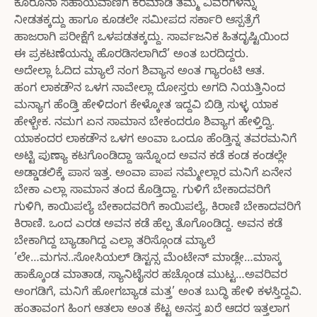
ಕೊರೊನಾ ಸಹಾಯವಾಣಿಗೆ ಕರೆಮಾಡಿ ತಮ್ಮ ವಿವರಗಳನ್ನು
ನೀಡತಕ್ಕದ್ದು ಹಾಗೂ ಕೂಡಲೇ ಸಮೀಪದ ಸರ್ಕಾರಿ ಆಸ್ಪತ್ರೆಗೆ
ಹಾಜರಾಗಿ ಪರೀಕ್ಷೆಗೆ ಒಳಪಡತಕ್ಕದ್ದು. ಸಾರ್ವಜನಿಕ ಹಿತದೃಷ್ಟಿಯಿಂದ
ಈ ಪ್ರಕಟಣೆಯನ್ನು ಹೊರಡಿಸಲಾಗಿದೆ’ ಅಂತ ಬರದಿದ್ದರು.
ಅದೇಲ್ಲಾ ಓದಿದ ಮ್ಯಾಲೆ ನಂಗ ಶಿವ್ಯಾನ ಅಂತ ಗ್ಯಾರಂಟಿ ಆತ.
ಹಂಗ ಲಾಕಡೌನ ಒಳಗ ನಾವೇಲ್ಲಾ ದೋಸ್ತರು ಅಗದಿ ನಿಯತ್ತಿನಿಂದ
ಮನ್ಯಾಗ ಹೆಂಡ್ತಿ ಹೇಳಿದಂಗ ಕೇಳ್ಕೋತ ಇದ್ದವಿ ಬಿಡ್ರಿ ಸುಳ್ಳ ಯಾಕ
ಹೇಳ್ಬೇಕ. ನಮಗ ಏನ ಸಾಮಾನ ಬೇಕಂದರೂ ಶಿವ್ಯಾಗ ಹೇಳ್ತಿದ್ವಿ.
ಯಾಕಂದರ ಲಾಕಡೌನ ಒಳಗ ಅಂವಾ ಒಂದೂ ಹೆಂಡ್ತಿನ್ನ ತವರಮನಿಗೆ
ಅಟ್ಟಿ ಪುಣ್ಯಾ ಕಟಗೊಂಡಿದ್ದಾ ಇನ್ನೊಂದ ಅವನ ಕಡೆ ಕಂಡ ಕಂಡಲ್ಲೇ
ಅಡ್ಡಾಡಲಿಕ್ಕೆ ಪಾಸ ಇತ್ತ. ಅಂವಾ ಪಾಪ ನಮ್ಮೇಲ್ಲಾರ ಮನಿಗೆ ಏನೇನ
ಬೇಕಾ ಎಲ್ಲಾ ಸಾಮಾನ ತಂದ ಕೊಡ್ತಿದ್ದಾ. ಗುಳಿಗೆ ಬೇಕಾದವರಿಗೆ
ಗುಳಿಗಿ, ಕಾಯಿಪಲ್ಯೆ ಬೇಕಾದವರಿಗೆ ಕಾಯಿಪಲ್ಯೆ, ಕಿರಾಣಿ ಬೇಕಾದವರಿಗೆ
ಕಿರಾಣಿ. ಒಂದ ಎರಡ ಅವನ ಕಡೆ ಹೆಲ್ಪ ತೊಗೊಂಡಿದ್ದ. ಅವನ ಕಡೆ
ಬೇಕಾಗಿದ್ದ ಬ್ಯಾಡಾಗಿದ್ದ ಎಲ್ಲಾ ತರಿಸ್ಗೊಂಡ ಮ್ಯಾಲೆ
’ಲೇ…ಮಗನ..ಸೋಸಿಯಲ್ ಡಿಸ್ಟನ್ಸ ಮೆಂಟೇನ್ ಮಾಡ್ಲೇ…ಮಾಸ್ಕ
ಹಾಕ್ಕೊಂಡ ಮಾತಾಡ, ಸ್ಯಾನಿಟೈಸರ ಹಚ್ಗೊಂಡ ಮುಟ್ಟ…ಅವರಿವರ
ಅಂಗಡಿಗೆ, ಮನಿಗೆ ಹೋಗಬ್ಯಾಡ ಮತ್ತ’ ಅಂತ ಬುದ್ಧಿ ಹೇಳಿ ಕಳಸ್ತಿದ್ದವಿ.
ಹಂತಾವಂಗ ಹಿಂಗ ಆತಲಾ ಅಂತ ಕೆಟ್ಟ ಅನಸ್ತ ಖರೆ ಆದರ ಇತ್ತಲಾಗ