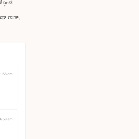
ಸ್ಗೊಂಡ
ಆಫ್ ಗಾಡ್,
11:58 am
 6:58 am