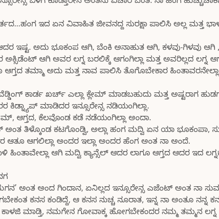
ಸೂರೇನ್ಸ ಒಳಗ ಕೊಡ್ತಾರೇನ ಅಂತನು ವಿಚಾರ ಬಂತ. ನಾ ಹಿಂಗ ಹುಚ್ಚುಚಾಕ
 ಇರ್ತದ…ಹಂಗ ಇದ ಏನ ವಿವಾಹಿತ ಜೀವನದ್ದ ಸುರಕ್ಷಾ ಪಾಲಿಸಿ ಅಲ್ಲ ಮತ್ತ ಭ
ಆದರ ಇಷ್ಟ. ಅದು ಭೂಕಂಪ ಆಗಿ, ಬೆಂಕಿ ಅನಾಹುತ ಆಗಿ, ಕಳವು-ಗಿಳವು ಆಗಿ ,
ಿಡೆಂಟ್ ಆಗಿ ಅವರ ಲಗ್ನ ಬರಲಿಕ್ಕೆ ಆಗಂಗಿಲ್ಲಾ ಮತ್ತ ಅವರಿಲ್ಲದ ಲಗ್ನ ಆಗಂ
ಗೂ ಆಗ್ತದ ತಮ್ಮಾ ಅದು ಮತ್ತ ನಾವ ಪಾಲಿಸಿ ತೊಗೊಬೇಕಾರ ಹಿಂತಾವರನೇಲ್ಲ
್ಡಿಂಗ್ ಕಾರ್ಡ ಖರ್ಚ್ ಎಲ್ಲಾ ಕ್ಲೇಮ್ ಮಾಡಬಹುದು ಮತ್ತ ಅಷ್ಟರಾಗ ಹುಡಗಾ
್ನ್ಯಾಪ್ ಮಾಡಿದರ ಇನ್ಸೂರೇನ್ಸ ನಡಿಯಂಗಿಲ್ಲಾ.
್ಲೇಮ್, ಆಗ್ತದ, ಕೆಲವೊಂಡ ಕಡೆ ನಡೆಯಂಗಿಲ್ಲಾ ಅಂದಾ.
್ ಅಂತ ತಿಳ್ಕೊಂಡ ಕಟಗೊಂಡ್ವಿ, ಅಲ್ಲಾ ಹಂಗ ಮದ್ವಿ ಏನ ಯಾ ಭೂಕಂಪಾ, ಸ
ಆದರ ಆತೂ ಆಗಲಿಲ್ಲಾ ಅಂದರ ಇಲ್ಲಾ ಅಂದರ ಹೆಂಗ ಅಂತ ನಾ ಅಂದೆ.
ಂತಾವೇಲ್ಲಾ ಆಗಿ ಮದ್ವಿ ಕ್ಯಾನ್ಸೆಲ್ ಆದರ ಲಾಗೂ ಆಗ್ತದ ಆದರ ಇದ ಲಗ್ನಕ
ನನಗ
ಗನ’ ಅಂತ ಅಂದ ಗಿಂದಾನ, ಏನಿಲ್ಲದ ಇನ್ಸೂರೇನ್ಸ ಎಜೆಂಟ್ ಅಂತ ನಾ ಸುಮ್
ಕಂತ ಕನಸ ಕಂಡಿದ್ದೆ, ಆ ಕನಸ ನುಚ್ಚ ನೂರಾತ, ಇನ್ನ ನಾ ಅಂತೂ ನನ್ನ ಕನಸ
್ಕ್ಯಾಕ ಕಾಳಜಿ ಮಾಡ್ತಿ, ನಮಗೇನ ಗೋವಾಕ್ಕ ಹೋಗಬೇಕಂದರ ನಮ್ಮ ತಮ್ಮನ ಲಗ್