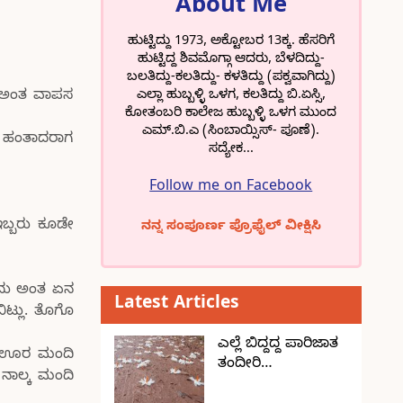
About Me
ಹುಟ್ಟಿದ್ದು 1973, ಅಕ್ಟೋಬರ 13ಕ್ಕ. ಹೆಸರಿಗೆ
ಹುಟ್ಟಿದ್ದ ಶಿವಮೊಗ್ಗಾ ಆದರು, ಬೆಳದಿದ್ದು-
ಬಲತಿದ್ದು-ಕಲತಿದ್ದು- ಕಳತಿದ್ದು (ಪಕ್ವವಾಗಿದ್ದು)
ಎಲ್ಲಾ ಹುಬ್ಬಳ್ಳಿ ಒಳಗ, ಕಲತಿದ್ದು ಬಿ.ಏಸ್ಸಿ,
ಣ ಅಂತ ವಾಪಸ
ಕೋತಂಬರಿ ಕಾಲೇಜ ಹುಬ್ಬಳ್ಳಿ ಒಳಗ ಮುಂದ
ಎಮ್.ಬಿ.ಎ (ಸಿಂಬಾಯ್ಸಿಸ್- ಪೂಣೆ).
ಿ ಹಂತಾದರಾಗ
ಸದ್ಯೇಕ...
Follow me on Facebook
ಇಬ್ಬರು ಕೂಡೇ
ನನ್ನ ಸಂಪೂರ್ಣ ಪ್ರೊಫೈಲ್ ವೀಕ್ಷಿಸಿ
ರದು ಅಂತ ಏನ
Latest Articles
ಿಟ್ಲು. ತೊಗೊ
ಎಲ್ಲೆ ಬಿದ್ದದ್ದ ಪಾರಿಜಾತ
ಗ ಊರ ಮಂದಿ
ತಂದೀರಿ…
ನಾಲ್ಕ ಮಂದಿ