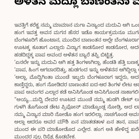
ಅಳೆತನ ಮದ್ಲೊ ಬಾಣಂತನಾ ಮ
ಇವತ್ತಿಗೆ ಕರೆಕ್ಟ ನಮ್ಮ ಮಾಮಾನ ಮಗಾ ವಿನ್ಯಾಂದ ಮದುವಿ ಆಗಿ ಒಂ
ಹಂಗ ಇವತ್ತ ಅವನ ಮಗನ ಹೆಸರ ಇಡೊ ಕಾರ್ಯಕ್ರಮನೂ ಮುಗದಂಗ 
ಬೆಂಗಳೂರಿಗೆ ಹೊಂಟಾನ, ಮುಂದಿನ ಬಾಣಂತನ ಅಲ್ಲೇ ಬೆಂಗಳೂರ
ಊಟಕ್ಕ ಕೂತಾಗ ಎಲ್ಲಾರು ವಿನ್ಯಾಗ ಕಾಡಸೋರ ಕಾಡಸೋರ, ಅದರಾಗ
ಹಡದಿದ್ದಕ್ಕ ಪಾಪ ಅವಂದ ಅಳೆತನ ಬ್ಯಾರೆ ತಪ್ಪಿ ಬಿಟ್ಟಿತ್ತ.
’ಏನಲೇ ಇನ್ನು ಮದುವಿ ಆಗಿ ಹತ್ತ ತಿಂಗಳಾಗಿಲ್ಲಾ, ಹೆಂಡತಿ ಹೆತ್ತಿ ಬಣ
’ಪಾಪ, ಹಿಂಗ ಆಗಬಾರದಿತ್ತು, ಹುಡಗಂದ ಇನ್ನು ಅಳೆತನನ ಆಗಿದ್ದಿಲ
’ಅಲ್ಲಾ, ಮೊದ್ವಿಗಿಂತಾ ಮುಂಚೆ ಇಬ್ಬರು ಬೆಂಗಳೂರಾಗ ಇದ್ದರು,
ಕಾಣ್ತಿದ್ದರು, ಹಂಗ ನೋಡಿದರ ಬಾಣಂತನ ಐದ-ಆರ ತಿಂಗಳ ಲೇಟ ಆತ ಬ
ಪಾಪ ಅವಂಗರ ಎಲ್ಲಾರ ಕಡೆ ಅನಿಸಿಗೊಂಡ ಅನಿಸಿಗೊಂಡ ಸಾಕಾಗಲಿಕತ
“ಅಯ್ಯ…ಮದ್ವಿ ದೇವರ ಊಟದ ಮುಂಚೆ ನಮ್ಮ ಹುಡಗಿ ಡೇಟ್ ಲಗೂನ
ಗುಳಗಿ ತೊಗೊಂಡ ಡೇಟ ಪ್ರಿಪೋನ್ ಮಾಡ್ಕೊಂಡ್ಲ ನೋಡ್ರಿ, ಅದ ಲಾಸ್
ನಮ್ಮ ವಿನ್ಯಾನ ಮಾರಿ ನೋಡೊ ಹಂಗ ಇರಲಿಲ್ಲಾ. ನಾಚಗೊಂಡ ಅವನ ಗೂ
ಅಲ್ಲಾ ಆದರೂ ಅವರ ಮೌಶಿ ಏನ ಮಾತಡತಾಳ ಏನ ತಾನ, ಪಾಪ 
ಮುಂದ ಈ ಪರಿ ಮಾತೋಡೊದ ಎಲ್ಲೇರ. ಹಂಗ ಅಕಿ ಹೇಳಿದ್ದ ಖರೇನ
ಮುಂದರ ಸ್ವಲ್ಪ ರಿಸ್ಪೆಕ್ಟ ಕೊಡಬೇಕ.