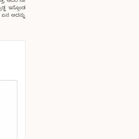
ತ್ತ, ಆದರ ನಾ
್ಜ ಇಸ್ಗೊಂಡ
ವ ಏನ ಅದನ್ನು