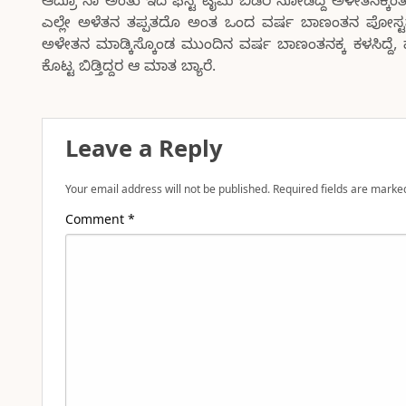
ಆದ್ರೂ ನಾ ಅಂತು ಇದ ಫಸ್ಟ ಟೈಮ ಬಿಡರಿ ನೋಡಿದ್ದ ಅಳೇತನಕ್ಕಿಂತ
ಎಲ್ಲೇ ಅಳೆತನ ತಪ್ಪತದೊ ಅಂತ ಒಂದ ವರ್ಷ ಬಾಣಂತನ ಪೋಸ್ಟಪೋ
ಅಳೇತನ ಮಾಡ್ಕಿಸ್ಕೊಂಡ ಮುಂದಿನ ವರ್ಷ ಬಾಣಂತನಕ್ಕ ಕಳಸಿದ್ದೆ, ಹ
ಕೊಟ್ಟ ಬಿಡ್ತಿದ್ದರ ಆ ಮಾತ ಬ್ಯಾರೆ.
Leave a Reply
Your email address will not be published.
Required fields are mark
Comment
*