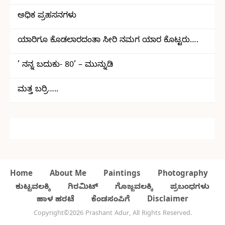
ಅಧಿಕ ಪ್ರಹಸನಗಳು
ಯಾರಿಗೂ ಕೊಡಲಾರದಂತಾ ಸೀರಿ ನಮಗ ಯಾರ ಕೊಟ್ಟರು….
’ ನನ್ನ ಬದುಕು- 80’ – ಮುನ್ನುಡಿ
ಮತ್ತ ಬರ್ರಿ…..
Home
About Me
Paintings
Photography
ಕುಟ್ಟವಲಕ್ಕಿ
ಗಿರಮಿಟ್
ಗೊಜ್ಜವಲಕ್ಕಿ
ಪ್ರಬಂಧಗಳು
ಹಾಳ ಹರಟೆ
ಕೆಂಡಸಂಪಿಗೆ
Disclaimer
Copyright©2026 Prashant Adur, All Rights Reserved.