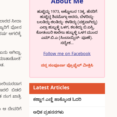
About Me
ಹುಟ್ಟಿದ್ದು 1973, ಅಕ್ಟೋಬರ 13ಕ್ಕ. ಹೆಸರಿಗೆ
ಹುಟ್ಟಿದ್ದ ಶಿವಮೊಗ್ಗಾ ಆದರು, ಬೆಳದಿದ್ದು-
ಡಲಾರದ ಸೀದಾ
ಬಲತಿದ್ದು-ಕಲತಿದ್ದು- ಕಳತಿದ್ದು (ಪಕ್ವವಾಗಿದ್ದು)
ಎಲ್ಲಾ ಹುಬ್ಬಳ್ಳಿ ಒಳಗ, ಕಲತಿದ್ದು ಬಿ.ಏಸ್ಸಿ,
ಯಾರಿಗೆ ಫೋನ
ಕೋತಂಬರಿ ಕಾಲೇಜ ಹುಬ್ಬಳ್ಳಿ ಒಳಗ ಮುಂದ
್ಷ ಆಗಲಿಕ್ಕೆ
ಎಮ್.ಬಿ.ಎ (ಸಿಂಬಾಯ್ಸಿಸ್- ಪೂಣೆ).
ಸದ್ಯೇಕ...
ನು ಆಗಿಲ್ಲಾ,
Follow me on Facebook
 ಮಾತಾಡೋಕಿ’
ಆತ.
ನನ್ನ ಸಂಪೂರ್ಣ ಪ್ರೊಫೈಲ್ ವೀಕ್ಷಿಸಿ
ಿ ಕೋರಿಯರದಾಗ
Latest Articles
ಇರಲಿ ಬಿಡಲಿ
ನಂಗ ಖಾತ್ರಿ
ಕಣ್ಣಾಗ ಎಣ್ಣಿ ಹಾಕ್ಕೊಂಡ ಓದರಿ
ೊ ಆ ದೇವರಿಗೆ
ಅಧಿಕ ಪ್ರಹಸನಗಳು