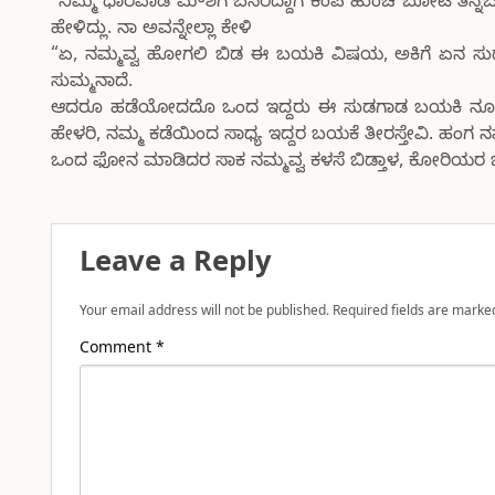
“ನಿಮ್ಮ ಧಾರವಾಡ ಮೌಶಿಗೆ ಬಸರಿದ್ದಾಗ ಕೆಂಪ ಹುಂಚಿ ಬೋಟ ತಿನ್ನಬೇ
ಹೇಳಿದ್ಲು. ನಾ ಅವನ್ನೇಲ್ಲಾ ಕೇಳಿ
“ಏ, ನಮ್ಮವ್ವ ಹೋಗಲಿ ಬಿಡ ಈ ಬಯಕಿ ವಿಷಯ, ಅಕಿಗೆ ಏನ ಸುಡಗಾ
ಸುಮ್ಮನಾದೆ.
ಆದರೂ ಹಡೆಯೋದದೊ ಒಂದ ಇದ್ದರು ಈ ಸುಡಗಾಡ ಬಯಕಿ ನೂರ-ನೂರ ಟ
ಹೇಳರಿ, ನಮ್ಮ ಕಡೆಯಿಂದ ಸಾಧ್ಯ ಇದ್ದರ ಬಯಕೆ ತೀರಸ್ತೇವಿ. ಹ
ಒಂದ ಫೋನ ಮಾಡಿದರ ಸಾಕ ನಮ್ಮವ್ವ ಕಳಸೆ ಬಿಡ್ತಾಳ, ಕೋರಿಯರ 
Leave a Reply
Your email address will not be published.
Required fields are mark
Comment
*