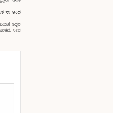
ಿದ್ದರು” ಅಂತ
ಅಂತ ನಾ ಅಂದ
ಬಯಕೆ ಇದ್ದರ
 ಇರತದ, ನೀವ