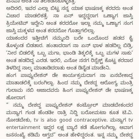
ಏನಪಾ ಅಂತ ನಾ ತಲಿಕೆಡಸಿಕೊಳ್ಳಿಕತ್ತೆ.
ಅದಿರಲಿ, ಇವರ ಎಲ್ಲಾ ಬಿಟ್ಟ ನನ್ನ ಯಾಕ ಭಾಷಣಕ್ಕ ಕರದರು ಅಂತ
ವಿಚಾರ ಮಾಡಲಿಕತ್ತೆ. ನಾ ಏನ್ ಇದ್ದದ್ದರಾಗ ಒಣ್ಯಾಗ ಜಾಸ್ತಿ
ಕ್ರಿಯೇಟಿವ್ ಇದ್ದೇನಿ ಅಂತ ಕರದರೋ ಇಲ್ಲಾ ನಮ್ಮ ಒಣ್ಯಾಗ ನಂಗ
ಜಾಸ್ತಿ ಮಕ್ಕಳವ ಅಂತ ಕರದರೋ ಗೊತ್ತಾಗಲಿಲ್ಲಾ.
ಯಾಕಂದರ ಇತ್ತೀಚಿಗೆ ನಮ್ಮಂದಿ ಬರೇ ಒಂದೊಂದ ಹಡದ ಕೈ
ತೊಳ್ಕಂಡ ಬಿಡತಾರ. ಹಂತಾದರಾಗ ನಾ ಏನ್ ಭಾಳ ಹಡದಿಲ್ಲ ಬಿಡ್ರಿ,
’ನೀರ ಬಿಡಲಿಕ್ಕೆ ಒಬ್ಬ ಮಗಾ, ಭಾಂಡಿ ತಿಕ್ಕಲಿಕ್ಕೆ ಒಬ್ಬ ಮಗಳ ಸಾಕು’
ಅಂತ ಹಡದಿದ್ದ ಎರಡ. ಇರಲಿ, ಎನೋ ನನಗ ರಿಸ್ಪೆಕ್ಟ್ ಕೊಟ್ಟ ಕರದಾರ
ತಿಳದಿದ್ದ ನಾಲ್ಕ ಮಾತಾಡಿದರಾತು ಅಂತ ಡಿಸೈಡ ಮಾಡೇನಿ.
ಹಂಗ ಪಾಪ್ಯುಲೇಶನ್ ಡೇ ಕಾರ್ಯಕ್ರಮದಾಗ ನಾ ಏನಬೇಕಾದ್ದ
ಮಾತಾಡಲಿಕ್ಕೆ ಬರಂಗಿಲ್ಲಾ. ಹಿಂದ ನಮ್ಮ ದೇಶದ್ದ ಆರೋಗ್ಯ ಮಂತ್ರಿ
ಗುಲಾಮ ನಬಿ ಆಜಾದವರು ಹಿಂಗ ಪಾಪ್ಯುಲೇಶನ್ ಡೇ ಭಾಷಣಕ್ಕ
ಹೋದಾಗ
” ನಮ್ಮ ದೇಶದ್ದ ಪಾಪ್ಯುಲೇಶನ್ ಕಂಟ್ರೋಲ್ ಮಾಡಬೇಕಂದರ
ಮನ್ಯಾಗ ಗಂಡ ಹೆಂಡತೀ ರಾತ್ರಿ ನಿದ್ದಿ ಬರೋಮಟಾ ಕೂತ ಟಿ.ವಿ.
ನೋಡಬೇಕು, tv is also good contraceptive. ಮನ್ಯಾಗ tv
entertainment ಇದ್ದರ ಲಕ್ಷ ಬ್ಯಾರೆ ಕಡೆ ಹೋಗಂಗಿಲ್ಲಾ, ಆವಾಗ
ಜನಸಂಖ್ಯೆ ಕಡಿಮೆ ಆಗ್ತದ” ಅಂತ ಹೇಳಿದ್ದರಂತ. ಇನ್ನ ನಮ್ಮ ದೇಶದ್ದ