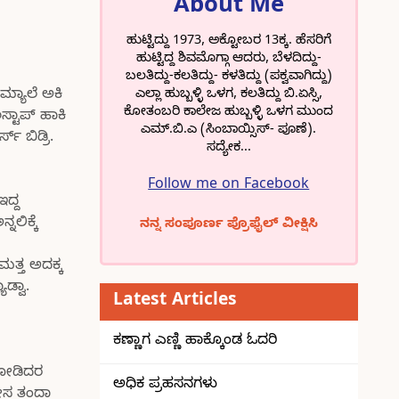
About Me
ಹುಟ್ಟಿದ್ದು 1973, ಅಕ್ಟೋಬರ 13ಕ್ಕ. ಹೆಸರಿಗೆ
ಹುಟ್ಟಿದ್ದ ಶಿವಮೊಗ್ಗಾ ಆದರು, ಬೆಳದಿದ್ದು-
ಬಲತಿದ್ದು-ಕಲತಿದ್ದು- ಕಳತಿದ್ದು (ಪಕ್ವವಾಗಿದ್ದು)
ಎಲ್ಲಾ ಹುಬ್ಬಳ್ಳಿ ಒಳಗ, ಕಲತಿದ್ದು ಬಿ.ಏಸ್ಸಿ,
್ಯಾಲೆ ಅಕಿ
ಕೋತಂಬರಿ ಕಾಲೇಜ ಹುಬ್ಬಳ್ಳಿ ಒಳಗ ಮುಂದ
್ಟಾಪ್ ಹಾಕಿ
ಎಮ್.ಬಿ.ಎ (ಸಿಂಬಾಯ್ಸಿಸ್- ಪೂಣೆ).
 ಬಿಡ್ರಿ.
ಸದ್ಯೇಕ...
Follow me on Facebook
ದ್ದ
ಲಿಕ್ಕೆ
ನನ್ನ ಸಂಪೂರ್ಣ ಪ್ರೊಫೈಲ್ ವೀಕ್ಷಿಸಿ
ಮತ್ತ ಅದಕ್ಕ
ಡ್ವಾ.
Latest Articles
ಕಣ್ಣಾಗ ಎಣ್ಣಿ ಹಾಕ್ಕೊಂಡ ಓದರಿ
 ನೋಡಿದರ
ಅಧಿಕ ಪ್ರಹಸನಗಳು
ೋಸ ತಂದಾ