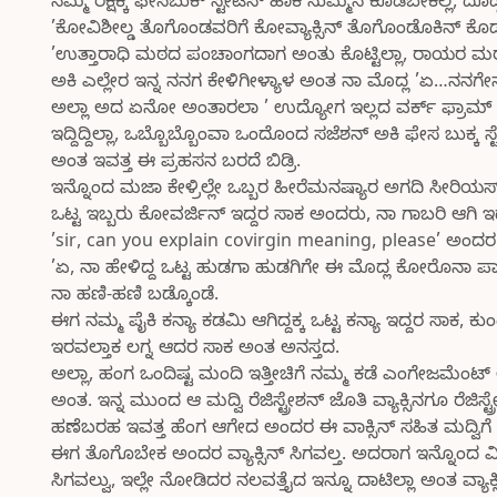
ನಮ್ಮ ರಕ್ಷಕ್ಕ ಫೇಸಬುಕ್ ಸ್ಟೇಟಸ್ ಹಾಕಿ ಸುಮ್ಮನ ಕೂಡಬೇಕಿಲ್ಲ, ದ
’ಕೋವಿಶೀಲ್ಡ ತೊಗೊಂಡವರಿಗೆ ಕೋವ್ಯಾಕ್ಸಿನ್ ತೊಗೊಂಡೊಕಿನ್ ಕೊಡ
’ಉತ್ತಾರಾಧಿ ಮಠದ ಪಂಚಾಂಗದಾಗ ಅಂತು ಕೊಟ್ಟಿಲ್ಲಾ, ರಾಯರ ಮಠ
ಅಕಿ ಎಲ್ಲೇರ ಇನ್ನ ನನಗ ಕೇಳಿಗೀಳ್ಯಾಳ ಅಂತ ನಾ ಮೊದ್ಲ ’ಏ…ನನಗೇ
ಅಲ್ಲಾ ಅದ ಏನೋ ಅಂತಾರಲಾ ’ ಉದ್ಯೋಗ ಇಲ್ಲದ ವರ್ಕ್ ಫ್ರಾಮ್ ಹೋ
ಇದ್ದಿದ್ದಿಲ್ಲಾ, ಒಬ್ಬೊಬ್ಬೊಂವಾ ಒಂದೊಂದ ಸಜೆಶನ್ ಅಕಿ ಫೇಸ ಬು
ಅಂತ ಇವತ್ತ ಈ ಪ್ರಹಸನ ಬರದೆ ಬಿಡ್ರಿ.
ಇನ್ನೊಂದ ಮಜಾ ಕೇಳ್ರಿಲ್ಲೇ ಒಬ್ಬರ ಹೀರೆಮನಷ್ಯಾರ ಅಗದಿ ಸೀರಿಯಸ
ಒಟ್ಟ ಇಬ್ಬರು ಕೋವರ್ಜಿನ್ ಇದ್ದರ ಸಾಕ ಅಂದರು, ನಾ ಗಾಬರಿ ಆಗಿ 
’sir, can you explain covirgin meaning, please’ ಅಂದರ
’ಏ, ನಾ ಹೇಳಿದ್ದ ಒಟ್ಟ ಹುಡಗಾ ಹುಡಗಿಗೇ ಈ ಮೊದ್ಲ ಕೋರೊನಾ ಪಾಸ
ನಾ ಹಣಿ-ಹಣಿ ಬಡ್ಕೊಂಡೆ.
ಈಗ ನಮ್ಮ ಪೈಕಿ ಕನ್ಯಾ ಕಡಮಿ ಆಗಿದ್ದಕ್ಕ ಒಟ್ಟ ಕನ್ಯಾ ಇದ್ದರ ಸಾಕ
ಇರವಲ್ತಾಕ ಲಗ್ನ ಆದರ ಸಾಕ ಅಂತ ಅನಸ್ತದ.
ಅಲ್ಲಾ, ಹಂಗ ಒಂದಿಷ್ಟ ಮಂದಿ ಇತ್ತೀಚಿಗೆ ನಮ್ಮ ಕಡೆ ಎಂಗೇಜಮೆಂಟ್ ಆದ
ಅಂತ. ಇನ್ನ ಮುಂದ ಆ ಮದ್ವಿ ರೆಜಿಸ್ಟ್ರೇಶನ್ ಜೊತಿ ವ್ಯಾಕ್ಸಿನಗೂ ರೆಜಿಸ
ಹಣೆಬರಹ ಇವತ್ತ ಹೆಂಗ ಆಗೇದ ಅಂದರ ಈ ವಾಕ್ಸಿನ್ ಸಹಿತ ಮದ್ವಿಗ
ಈಗ ತೊಗೊಬೇಕ ಅಂದರ ವ್ಯಾಕ್ಸಿನ್ ಸಿಗವಲ್ತ. ಅದರಾಗ ಇನ್ನೊಂದ ವ
ಸಿಗವಲ್ವು, ಇಲ್ಲೇ ನೋಡಿದರ ನಲವತ್ತೈದ ಇನ್ನೂ ದಾಟಿಲ್ಲಾ ಅಂತ ವ್ಯಾಕ್ಸ