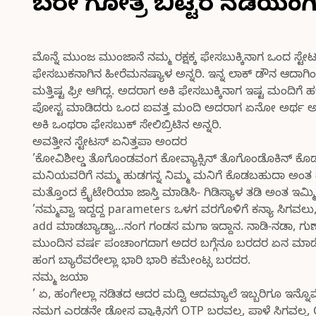
ಬರೇ ಗೋತ್ರ ಬಿಟ್ಟರ ನಡಿಯಂಗಿಲ
ಮೊನ್ನೆ ಮುಂಜ ಮುಂಜಾನೆ ನಮ್ಮ ರಕ್ಷಕ್ಕ ಫೇಸಬುಕ್ಕಿನಾಗ ಒಂದ ಸ್ಟೇಟ
ಫೇಸಬುಕನಾಗಿನ ಹೀರೆಮನಷ್ಯಾಳ ಅನ್ನರಿ. ಇನ್ನ ಲಾಕ್ ಡೌನ ಆದ
ಮತ್ತಿಷ್ಟ ಫ್ರೀ ಆಗಿದ್ಲ. ಅದರಾಗ ಅಕಿ ಫೇಸಬುಕ್ಕಿನಾಗ ಇಷ್ಟ ಮಂ
ಪೋಸ್ಟ ಮಾಡಿದರು ಒಂದ ಐವತ್ತ ಮಂದಿ ಅದರಾಗ ಏನೋ ಅರ್ಥ ಅದ ಅಂತ
ಅಕಿ ಒಂಥರಾ ಫೇಸಬುಕ್ ಸೇಲಿಬ್ರಿಟಿನ ಅನ್ನರಿ.
ಅವತ್ತೀನ ಸ್ಟೇಟಸ್ ಏನಿತ್ತಪಾ ಅಂದರ
’ಕೋವಿಶೀಲ್ಡ ತೊಗೊಂಡವಂಗ ಕೋವ್ಯಾಕ್ಸಿನ್ ತೊಗೊಂಡೊಕಿನ್ ಕೊಡಬಹ
ಮನಿಯವರಿಗೆ ನಮ್ಮ ಹುಡಗನ್ನ ನಿಮ್ಮ ಮನಿಗೆ ಕೊಡಬಹುದಾ ಅಂತ ದಯ
ಮತ್ತೊಂದ ಕ್ರೈಟೇರಿಯಾ ಜಾಸ್ತಿ ಮಾಡಿಸಿ- ಗಿಡಿಸ್ಯಾಳ ತಡಿ ಅಂತ ಇಮ್
’ನಮ್ಮವ್ವಾ ಇದ್ದದ್ದ parameters ಒಳಗ ವರಗೊಳಿಗೆ ಕನ್ಯಾ ಸಿಗವ
add ಮಾಡಬ್ಯಾಡ್ವಾ…ನಂಗ ಗಂಡಸ ಮಗಾ ಇದ್ದಾನ. ನಾಡಿ-ನಡಾ, ಗುಣಾ,ಗೋತ
ಮುಂದಿನ ವರ್ಷ ಪಂಚಾಂಗದಾಗ ಅದರ ಬಗ್ಗೆನೂ ಬರದರ ಏನ ಮಾ
ಹಂಗ ಬ್ಯಾರೆವರೇಲ್ಲಾ ಭಾರಿ ಭಾರಿ ಕಮೇಂಟ್ಸ ಬರದರ.
ನಮ್ಮ ಜಯಾ
’ ಏ, ಹಂಗೇಲ್ಲಾ ನಡಿತದ ಆದರ ಮದ್ವಿ ಆದಮ್ಯಾಲೆ ಇಬ್ಬರಿಗೂ ಇನ್ನೊಮ್
ನಮಗ ಎರಡನೇ ಡೋಸ ವ್ಯಾಕ್ಸಿನಗೆ OTP ಬರವಲ್ತ, ಪಾಳೆ ಸಿಗವಲ್