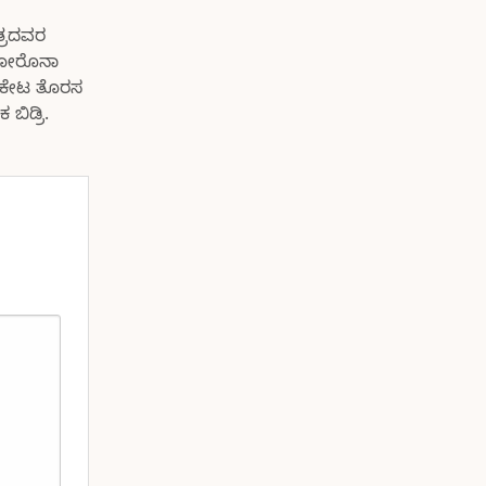
ತ್ರದವರ
 ಕೋರೊನಾ
ಿಫಿಕೇಟ ತೊರಸ
ಬಿಡ್ರಿ.