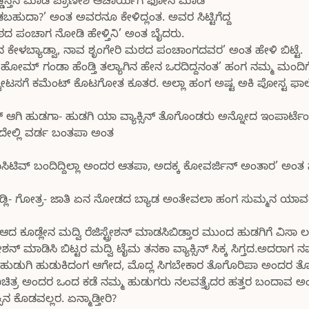
ೊಡ್ಡಿಸ್ತನ ಮಾಡಿ ಪ್ರಾಣೇಶ ಆಚಾರ್ಯಗೆ ಫೋನ ಮಾಡಿ
ಬಹುದಾ?’ ಅಂತ ಅವರನೂ ಕೇಳಿದ್ಲಂತ. ಅವರ ಸಿಟ್ಟಿಗೆದ್ದ
ದ ಪಂಚಾಗ ನೋಡಿ ಹೇಳ್ತಿನಿ’ ಅಂತ ಬೈದರು.
ನ ಕೇಳಬ್ಯಾಡ್ವಾ, ನಾವ ಶೃಂಗೇರಿ ಮಠದ ಪಂಚಾಂಗದವರ’ ಅಂತ ಹೇಳಿ ಬಿಟ್ಟೆ.
ಮ್ ಗಂಡಾ ಹೆಂಡ್ತಿ ತಲ್ಯಾಗಿನ ಹೇನ ಒರದಿದ್ದನಂತ’ ಹಂಗ ನಮ್ಮ ಮಂದಿಗೆ 
ಕ್ಕ ಸ್ಟೇಟಸಗೆ ಕಮೆಂಟ್ ಕೊಟಗೋತ ಕೂತರ. ಅಲ್ಲಾ ಹಂಗ ಅಷ್ಟ ಅಕಿ ಪೋಸ್ಟ ಫ
್ ಆಗಿ ಹುಡಗಾ- ಹುಡಗಿ ಯಾ ವ್ಯಾಕ್ಸಿನ್ ತೊಗೊಂಡರು ಅನ್ನೋದ ಇಂಪಾರ್ಟೆಂ
ಇದೇಲ್ಲಿ ವರ್ಡ ಬಂತಪಾ ಅಂತ
ಿಟಿವ್ ಬಂದಿದ್ದಿಲ್ಲಾ ಅಂದರ ಆತಪಾ, ಅದಕ್ಕ ಕೋವರ್ಜಿನ್ ಅಂತಾರ’ ಅಂತ ನ
, ಕುಂಡ್ಲಿ- ಗೋತ್ರ- ಜಾತಿ ಏನ ನೋಡದ ಬ್ಯಾಡ ಅಂತೇವಲಾ ಹಂಗ ಸುಮ್ಮನ ಯಾವದರ
 ಕೂಡ್ಲೇನ ಮದ್ವಿ ರೆಜಿಸ್ಟ್ರೇಶನ್ ಮಾಡಸಿಬಿಡ್ತಾರ ಮುಂದ ಹುಡಗಿಗೆ ವಿಸಾ ಲಗ
್ಟ್ರೇಶನ್ ಮಾಡಿಸಿ ಬಿಟ್ಟರ ಮದ್ವಿ ಟೈಮ ತನಕಾ ವ್ಯಾಕ್ಸಿನ್ ಸಿಕ್ಕ ಸಿಗ್ತದ.ಅದರಾಗ
ೆ ಹುಡುಗಿ ಹುಡುಕಿದಂಗ ಆಗೇದ, ಮೊದ್ಲ ಸಿಗಬೇಕಾರ ತೊಗೊರಿಪಾ ಅಂದರ ತೊಗ
ಿಚಿತ್ರ ಅಂದರ ಒಂದ ಕಡೆ ನಮ್ಮ ಹುಡುಗರು ನಲವತ್ತೈದರ ಹತ್ತರ ಬಂದಾವ ಅಂ
ಿನ ಕೊಡವಲ್ಲರ. ಏನ್ಮಾಡ್ತೀರಿ?