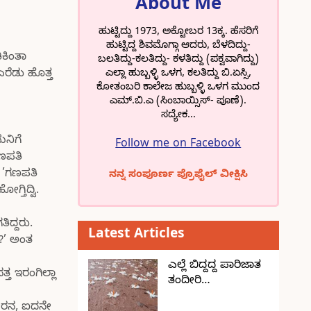
About Me
ಹುಟ್ಟಿದ್ದು 1973, ಅಕ್ಟೋಬರ 13ಕ್ಕ. ಹೆಸರಿಗೆ
ಹುಟ್ಟಿದ್ದ ಶಿವಮೊಗ್ಗಾ ಆದರು, ಬೆಳದಿದ್ದು-
ಕಿಂತಾ
ಬಲತಿದ್ದು-ಕಲತಿದ್ದು- ಕಳತಿದ್ದು (ಪಕ್ವವಾಗಿದ್ದು)
ಎಲ್ಲಾ ಹುಬ್ಬಳ್ಳಿ ಒಳಗ, ಕಲತಿದ್ದು ಬಿ.ಏಸ್ಸಿ,
ರೆಡು ಹೊತ್ತ
ಕೋತಂಬರಿ ಕಾಲೇಜ ಹುಬ್ಬಳ್ಳಿ ಒಳಗ ಮುಂದ
ಎಮ್.ಬಿ.ಎ (ಸಿಂಬಾಯ್ಸಿಸ್- ಪೂಣೆ).
ಸದ್ಯೇಕ...
ಮನಿಗೆ
Follow me on Facebook
ಣಪತಿ
ಕ ’ಗಣಪತಿ
ನನ್ನ ಸಂಪೂರ್ಣ ಪ್ರೊಫೈಲ್ ವೀಕ್ಷಿಸಿ
ತಿದ್ವಿ.
ಿದ್ದರು.
Latest Articles
?’ ಅಂತ
ಎಲ್ಲೆ ಬಿದ್ದದ್ದ ಪಾರಿಜಾತ
ತ ಇರಂಗಿಲ್ಲಾ
ತಂದೀರಿ…
ೋರನ, ಐದನೇ