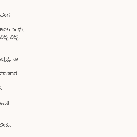
, ಹಂಗ
ಕೂಲ ಸಿಂಧು,
ಟ ಬಿಟ್ಟೆ.
ದ್ವಿ. ನಾ
 ಮಾಡಿದರ
.
ಗಣಪತಿ
ಬೇಕು,