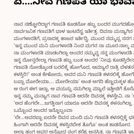
ಏ….ನೀವ ಗಣಪತಿ ಯಾ ಭಾವ್ಯಾಗ
ನಾವ ಸಣ್ಣೋರಿದ್ದಾಗ ಗಣಪತಿ ಕೂಡಸೋ ಹಬ್ಬ ಬಂದರ ಮುಗದಹೋತ,
ಸಾರ್ವಜನಿಕ ಗಣಪತಿಗೆ ಭಾಳ ಇಂಟರೆಸ್ಟ ಇರ್ತಿತ್ತ. ದಿವಸಾ ಮನ್ಯಾ
ಮಂಗಳಾರತಿಗೆ, ಪ್ರಸಾದಕ್ಕ ಹಾಜರ ಇರ್ತಿದ್ವಿ. ಮುಂದ ನಮ್ಮಪ್ಪ ನನಗ
’ಇನ್ನ ಮುಂದ ಮನಿ ಮಂಗಳಾರತಿ ನಿಂದ ಮಗನ ನಾ ಮೂರ-ನಾಲ್ಕ ಮನ
ನಾ ಮಂಗಳಾರತಿ ಮಾಡಂಗಿಲ್ಲಾ ಅಂದರ ನಮ್ಮವ್ವ ನನ್ನ ಮಂಗಳಾರತ
ಇನ್ನ ದೋಸ್ತರೇಲ್ಲಾ ಗಣಪತಿ ಹಬ್ಬ ಬಂತ ಅಂದರ ’ನೀವು ಕೂಡಸ್ತಿರೇ
ಗಣಪತಿ ನೋಡ್ಕೊಂಡ ಬರಲಿಕ್ಕೆ ಹೋಗೊದ, ಆಮ್ಯಾಲೆ ರಾತ್ರಿ ಬೆಳ
ಕಳಸ್ತಿರಿ?’ ಅಂತ ಕೇಳೋದು, ಅವರ ಮನಿ ಗಣಪತಿ ಕಳಸಲಿಕ್ಕೆ ಹೋಗೋದ 
ಬಪ್ಪಾ ಮೋರೇಯಾ…. ಮೋರೇಯಾ’ ಅಂತ ಅಗದಿ ಹೆಣ್ಣಮಕ್ಕಳ ಹೆಂಗ ಅ
ಆ ರಂಗ ಈಗ ಇಲ್ಲಾ, ಆ ವಯಸ್ಸು ನಮಗಿಲ್ಲಾ ಮ್ಯಾಲೆ ಇತ್ತೀಚಿಗೆ 
ಇನ್ನ ನಮ್ಮ ಮನ್ಯಾಗ ನಾವ ಗಣಪತಿ ಆರನೇ ದಿವಸಕ್ಕ ಕಳಸ್ತೇವಿ. ನಾ 
’ಅದ ಹೆಂಗಲೇ….ಜಗತ್ತಿನಾಗ ಯಾರೂ ಆರನೇ ದಿವಸಕ್ಕ ಕಳಸಂಗಿಲ್ಲಾ
ಒಬ್ಬೊಂವ ಅಂದರ ಇನ್ನೊಬ್ಬಂವಾ
’ಲೇ…ಅವರಪ್ಪಾ ಐದನೇ ದಿವಸ ಮಂದಿ ಮನಿ ಗಣಪತಿ ಕಳಸಲ್ಲಿಕ್ಕೆ ಭಟಕ
ಹಿಂಗಾಗಿ ಆರನೇ ದಿವಸಕ್ಕ ಕಳಸ್ತಿರಬೇಕ ತೊಗೊ’ ಅಂತ ಕಾಡಸೋರ.
ಅಲ್ಲಾ ಹಂಗ ಅವರ ಅನ್ನೋದ ನಂಗ ಕರೆಕ್ಟ ಅನಸ್ತಿತ್ತ. ನಾ ಗಣ