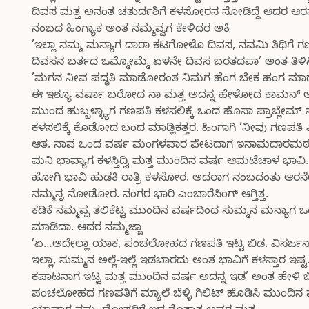
ದಿವಸ ಮತ್ತ ಅನಂತ ಚತುರ್ದಶಿಗೆ ಕಳಸೋರನ ನೋಡಿದ್ದೆ ಆದರ ಆ
ನಂಬದ ಹಿಂಗ್ಯಾಕ ಅಂತ ನಮ್ಮವ್ವಗ ಕೇಳಿದರ ಅಕಿ
’ಇಲ್ಲಾ ನಮ್ಮ ಮನ್ಯಾಗ ದಾರಾ ಕಟಗೋಳೊ ದಿವಸ, ನವಮಿ ತಿಥಿಗೆ ಗ
ದಿವಸನ ಬರ್ತದ ಒಮ್ಮೋಮ್ಮೆ ಏಳನೇ ದಿವಸ ಬರತದಪಾ’ ಅಂತ ತಿಳಿಸಿ 
’ಮಗನ ನೀವ ಪದ್ಧತಿ ಮಾಡೋರಂತ ನಿಮಗ ಹೆಂಗ ಬೇಕ ಹಂಗ ಮಾಡ್ಕ
ಈ ಇಶ್ಯೂ ವರ್ಷಾ ಬರೋದ ನಾ ಮತ್ತ ಅದನ್ನ ಹೇಳೋದ ಕಾಮನ್ ಆಗಿ
ಮುಂದ ಹುಬ್ಬಳ್ಳ್ಯಾಗ ಗಣಪತಿ ಕಳಸಲಿಕ್ಕೆ ಒಂದ ಹೊಸಾ ಪ್ರಾಬ್ಲೇಮ್
ಕಳಸಲಿಕ್ಕೆ ಕೊಡೋದ ಬಂದ ಮಾಡ್ಲಿಕತ್ತರ. ಹಿಂಗಾಗಿ ’ನೀವು ಗಣಪತಿ ಎಷ
ಆತ. ನಾವ ಒಂದ ವರ್ಷ ಮಂಗಳವಾರ ಪೇಟದಾಗ ಇನಾಮದಾರಮಠದವರ
ಮನಿ ಭಾವ್ಯಾಗ ಕಳಸ್ತಿದ್ವಿ ಮತ್ತ ಮುಂದಿನ ವರ್ಷ ಆಮಟೆಚಾಳ ಭಾವಿ
ಹೋಗಿ ಭಾವಿ ಹುಡಕಿ ರಾತ್ರಿ ಕಳಸೋರ. ಅದರಾಗ ನಂಬದಂತು ಆರನೇ
ನಮ್ಮನ್ನ ನೋಡೋರ. ನಂಗರ ಭಾರಿ ಎಂಬಾರೆಸಿಂಗ್ ಆಗ್ತಿತ್ತ.
ಕಡಿಕೆ ನಮ್ಮಪ್ಪ ತಲಿಕೆಟ್ಟ ಮುಂದಿನ ವರ್ಷದಿಂದ ಸುಮ್ಮನ ಮನ್ಯಾ
ಮಾಡಿದಾ. ಆದರ ನಮ್ಮಜ್ಜಾ
’ಏ…ಅದೇಲ್ಲಾ ಯಾಕ, ಪಂಚಲೋಹದ ಗಣಪತಿ ಇಟ್ಟ ಬಿಡ. ವಿಸರ್ಜನಾ 
ಇಲ್ಲಾ, ಸುಮ್ಮನ ಅಲ್ಲೆ-ಇಲ್ಲೆ ಇಡಬಾರದು ಅಂತ ಭಾವಿಗೆ ಕಳಸ್ತ
ಕಪಾಟನಾಗ ಇಟ್ಟ ಮತ್ತ ಮುಂದಿನ ವರ್ಷ ಅದನ್ನ ಇಡ’ ಅಂತ ಹೇಳಿ 
ಪಂಚಲೋಹದ ಗಣಪತಿಗೆ ಮ್ಯಾಲೆ ಬೆಳ್ಳಿ ಗಿಲಿಟ್ ಹೊಡಿಸಿ ಮುಂದಿನ ವ