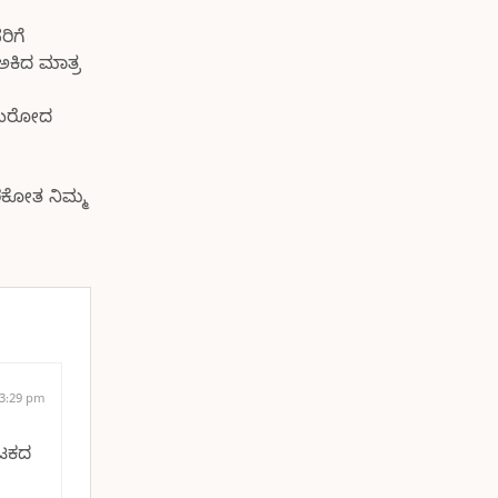
ಿಗೆ
ಕಿದ ಮಾತ್ರ
-ಬರೋದ
ರಕೋತ ನಿಮ್ಮ
 3:29 pm
ಾಟಕದ