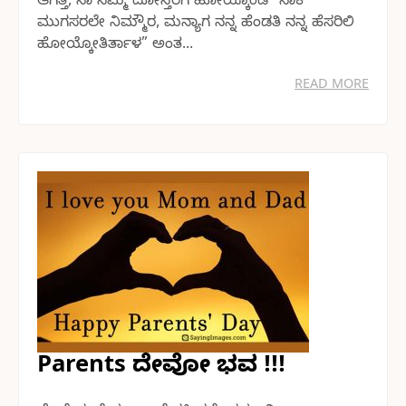
ಆಗಿತ್ತ, ನಾ ನಮ್ಮ ದೋಸ್ತರಿಗೆ ಹೋಯ್ಕೊಂಡೆ “ಸಾಕ
ಮುಗಸರಲೇ ನಿಮ್ಮೌರ, ಮನ್ಯಾಗ ನನ್ನ ಹೆಂಡತಿ ನನ್ನ ಹೆಸರಿಲಿ
ಹೋಯ್ಕೋತಿರ್ತಾಳ” ಅಂತ...
READ MORE
Parents ದೇವೋ ಭವ !!!