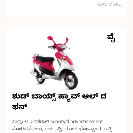
READ MORE
ವೈ
ಶುಡ್ ಬಾಯ್ಸ್ ಹ್ಯಾವ್ ಆಲ್ ದ
ಫನ್
ನೀವು ಆ ಎರಡಗಾಲಿ scootyದ advertisement
ನೋಡಿರಬೇಕಲಾ, ಅದs, ಪ್ರೀಯಾಂಕ ಛೋಪ್ರಾಂದ. ರಾತ್ರಿ