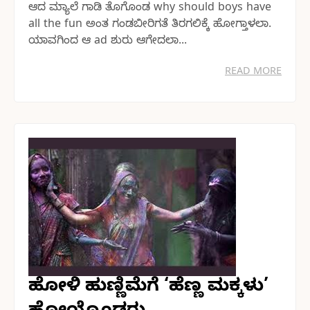
ಆದ ಮ್ಯಾಲೆ ಗಾಡಿ ತೊಗೊಂಡ why should boys have
all the fun ಅಂತ ಗಂಡಬೀರಿಗತೆ ತಿರಗಲಿಕ್ಕೆ ಹೋಗ್ತಾಳಲಾ.
ಯಾವಗಿಂದ ಆ ad ಶುರು ಆಗೇದಲಾ...
READ MORE
ಹೋಳಿ ಹುಣ್ಣಿಮೆಗೆ ‘ಹೆಣ್ಣ ಮಕ್ಕಳು’