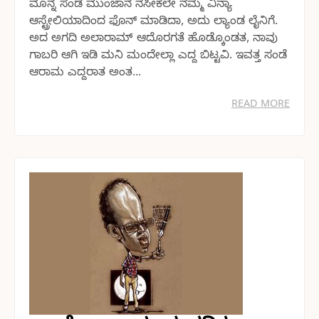
ಮೊನ್ನೆ ಸಂಡೆ ಮುಂಜಾನೆ ನಸೀಕಲೇ ನಮ್ಮ ವಿನ್ಯಾ
ಆಸ್ಟ್ರೇಲಿಯಾದಿಂದ ಫೊನ್ ಮಾಡಿದಾ, ಅದು ಲ್ಯಾಂಡ ಲೈನಿಗೆ.
ಅದ ಅಗದಿ ಅಲಾರಾಮ್ ಆದೊರಗತೆ ಹೊಡ್ಕೊಂಡತ, ನಾವು
ಗಾಬರಿ ಆಗಿ ಇಡಿ ಮನಿ ಮಂದೇಲ್ಲಾ ಎದ್ದ ಬಿಟ್ಟವಿ. ಇವತ್ತ ಸಂಡೆ
ಆರಾಮ ಎದ್ದರಾತ ಅಂತ...
READ MORE