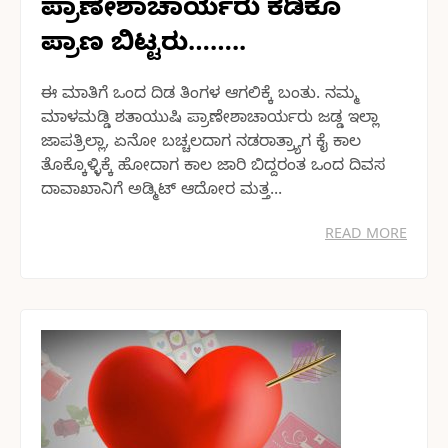
ಪ್ರಾಣೇಶಾಚಾರ್ಯರು ಕಡಿಕೂ
ಪ್ರಾಣ ಬಿಟ್ಟರು……..
ಈ ಮಾತಿಗೆ ಒಂದ ದಿಡ ತಿಂಗಳ ಆಗಲಿಕ್ಕೆ ಬಂತು. ನಮ್ಮ
ಮಾಳಮಡ್ಡಿ ಶತಾಯುಷಿ ಪ್ರಾಣೇಶಾಚಾರ್ಯರು ಜಡ್ಡ ಇಲ್ಲಾ
ಜಾಪತ್ರಿಲ್ಲಾ, ಏನೋ ಬಚ್ಚಲದಾಗ ನಡರಾತ್ರ್ಯಾಗ ಕೈ ಕಾಲ
ತೊಕ್ಕೊಳ್ಳಿಕ್ಕೆ ಹೋದಾಗ ಕಾಲ ಜಾರಿ ಬಿದ್ದರಂತ ಒಂದ ದಿವಸ
ದಾವಾಖಾನಿಗೆ ಅಡ್ಮಿಟ್ ಆದೋರ ಮತ್ತ...
READ MORE