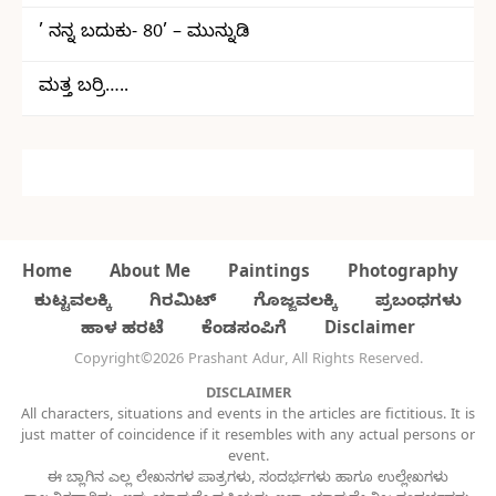
’ ನನ್ನ ಬದುಕು- 80’ – ಮುನ್ನುಡಿ
ಮತ್ತ ಬರ್ರಿ…..
Home
About Me
Paintings
Photography
ಕುಟ್ಟವಲಕ್ಕಿ
ಗಿರಮಿಟ್
ಗೊಜ್ಜವಲಕ್ಕಿ
ಪ್ರಬಂಧಗಳು
ಹಾಳ ಹರಟೆ
ಕೆಂಡಸಂಪಿಗೆ
Disclaimer
Copyright©2026 Prashant Adur, All Rights Reserved.
DISCLAIMER
All characters, situations and events in the articles are fictitious. It is
just matter of coincidence if it resembles with any actual persons or
event.
ಈ ಬ್ಲಾಗಿನ ಎಲ್ಲ ಲೇಖನಗಳ ಪಾತ್ರಗಳು, ಸಂದರ್ಭಗಳು ಹಾಗೂ ಉಲ್ಲೇಖಗಳು