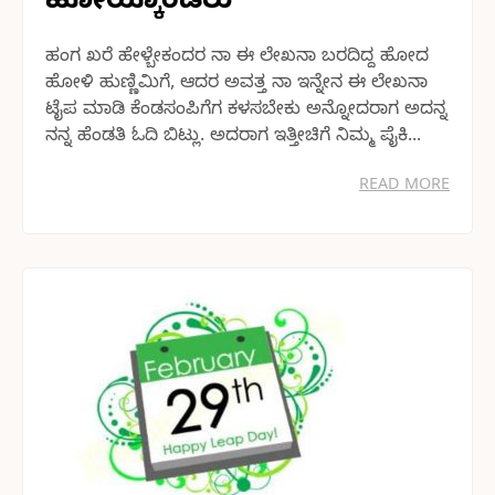
ಹೋಯ್ಕೊಂಡರು
ಹಂಗ ಖರೆ ಹೇಳ್ಬೇಕಂದರ ನಾ ಈ ಲೇಖನಾ ಬರದಿದ್ದ ಹೋದ
ಹೋಳಿ ಹುಣ್ಣಿಮಿಗೆ, ಆದರ ಅವತ್ತ ನಾ ಇನ್ನೇನ ಈ ಲೇಖನಾ
ಟೈಪ ಮಾಡಿ ಕೆಂಡಸಂಪಿಗೆಗ ಕಳಸಬೇಕು ಅನ್ನೋದರಾಗ ಅದನ್ನ
ನನ್ನ ಹೆಂಡತಿ ಓದಿ ಬಿಟ್ಲು. ಅದರಾಗ ಇತ್ತೀಚಿಗೆ ನಿಮ್ಮ ಪೈಕಿ...
READ MORE